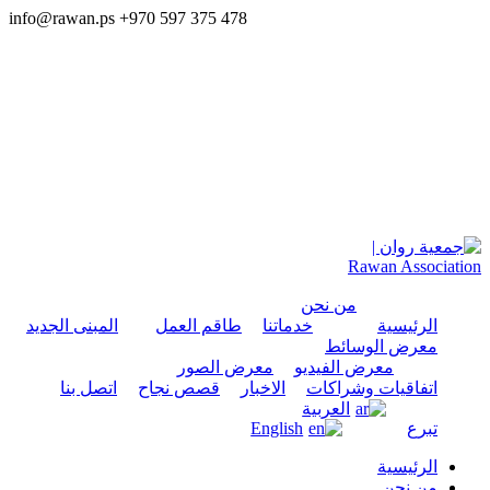
info@rawan.ps
+970 597 375 478
من نحن
الرئيسية
خدماتنا
طاقم العمل
المبنى الجديد
معرض الوسائط
معرض الفيديو
معرض الصور
اتفاقيات وشراكات
الاخبار
قصص نجاح
اتصل بنا
العربية
تبرع
English
الرئيسية
من نحن