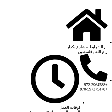
ام الشرايط – شارع بكدار
رام الله , فلسطين
+972-2964588
+970-597375478
اوقات العمل