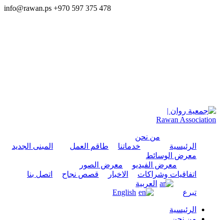
info@rawan.ps
+970 597 375 478
من نحن
الرئيسية
خدماتنا
طاقم العمل
المبنى الجديد
معرض الوسائط
معرض الفيديو
معرض الصور
اتفاقيات وشراكات
الاخبار
قصص نجاح
اتصل بنا
العربية
تبرع
English
الرئيسية
من نحن