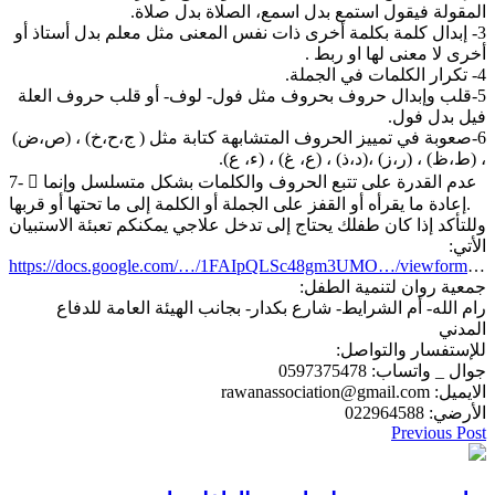
المقولة فيقول استمع بدل اسمع، الصلاة بدل صلاة.
3- إبدال كلمة بكلمة أخرى ذات نفس المعنى مثل معلم بدل أستاذ أو
أخرى لا معنى لها او ربط .
4- تكرار الكلمات في الجملة.
5-قلب وإبدال حروف بحروف مثل فول- لوف- أو قلب حروف العلة
فيل بدل فول.
6-صعوبة في تمييز الحروف المتشابهة كتابة مثل ( ج،ح،خ) ، (ص،ض)
، (ط،ظ) ، (ر،ز) ،(د،ذ) ، (ع، غ) ، (ء، ع).
7-  عدم القدرة على تتبع الحروف والكلمات بشكل متسلسل وإنما
إعادة ما يقرأه أو القفز على الجملة أو الكلمة إلى ما تحتها أو قربها.
وللتأكد إذا كان طفلك يحتاج إلى تدخل علاجي يمكنكم تعبئة الاستبيان
الأتي:
https://docs.google.com/…/1FAIpQLSc48gm3UMO…/viewform
…
جمعية روان لتنمية الطفل:
رام الله- أم الشرايط- شارع بكدار- بجانب الهيئة العامة للدفاع
المدني
للإستفسار والتواصل:
جوال _ واتساب: 0597375478
الايميل: rawanassociation@gmail.com
الأرضي: 022964588
Previous Post